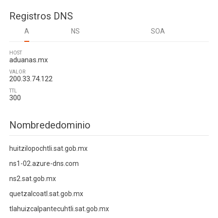
Registros DNS
A
NS
SOA
HOST
aduanas.mx
VALOR
200.33.74.122
TTL
300
Nombrededominio
huitzilopochtli.sat.gob.mx
ns1-02.azure-dns.com
ns2.sat.gob.mx
quetzalcoatl.sat.gob.mx
tlahuizcalpantecuhtli.sat.gob.mx