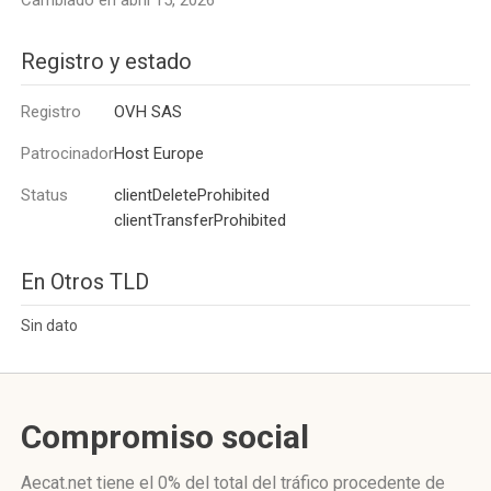
Cambiado en abril 15, 2026
Registro y estado
Registro
OVH SAS
Patrocinador
Host Europe
Status
clientDeleteProhibited
clientTransferProhibited
En Otros TLD
Sin dato
Compromiso social
Aecat.net
tiene el 0%
del total del tráfico procedente de