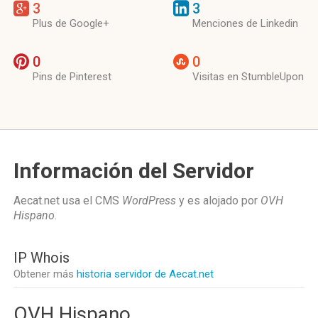
3
3
Plus de Google+
Menciones de Linkedin
0
0
Pins de Pinterest
Visitas en StumbleUpon
Información del Servidor
Aecat.net usa el CMS
WordPress
y es alojado por
OVH
Hispano
.
IP Whois
Obtener más
historia servidor de Aecat.net
OVH Hispano