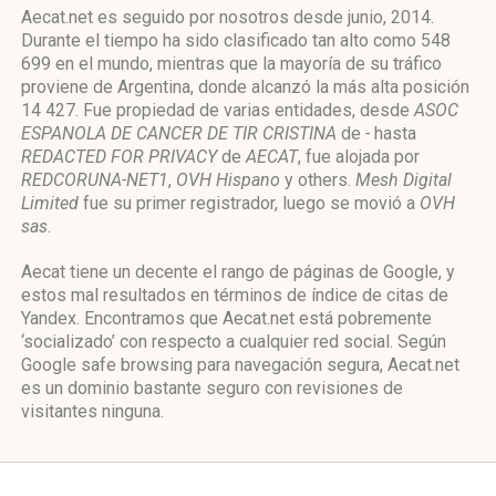
Aecat.net es seguido por nosotros desde junio, 2014.
Durante el tiempo ha sido clasificado tan alto como 548
699 en el mundo, mientras que la mayoría de su tráfico
proviene de Argentina, donde alcanzó la más alta posición
14 427. Fue propiedad de varias entidades, desde
ASOC
ESPANOLA DE CANCER DE TIR CRISTINA
de
-
hasta
REDACTED FOR PRIVACY
de
AECAT
, fue alojada por
REDCORUNA-NET1
,
OVH Hispano
y others.
Mesh Digital
Limited
fue su primer registrador, luego se movió a
OVH
sas
.
Aecat tiene un decente el rango de páginas de Google, y
estos mal resultados en términos de índice de citas de
Yandex. Encontramos que Aecat.net está pobremente
‘socializado’ con respecto a cualquier red social. Según
Google safe browsing para navegación segura, Aecat.net
es un dominio bastante seguro con revisiones de
visitantes ninguna.