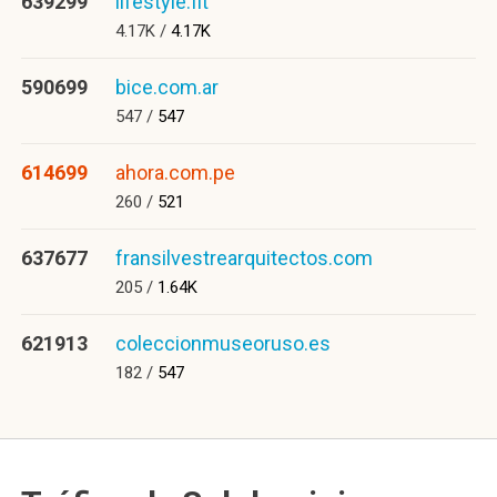
639299
lifestyle.fit
4.17K /
4.17K
590699
bice.com.ar
547 /
547
614699
ahora.com.pe
260 /
521
637677
fransilvestrearquitectos.com
205 /
1.64K
621913
coleccionmuseoruso.es
182 /
547