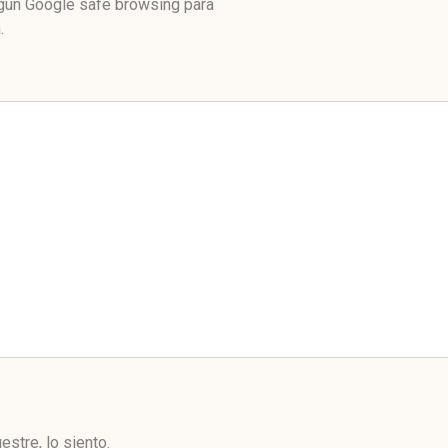
egún Google safe browsing para
.
stre, lo siento.