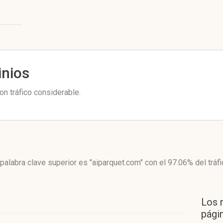
inios
n tráfico considerable.
palabra clave superior es "aiparquet.com"
con el 97.06%
del tráf
Los 
págin