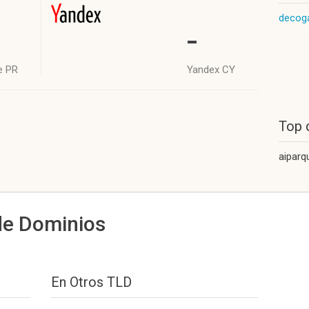
decog
-
e PR
Yandex CY
Top 
aiparq
de Dominios
En Otros TLD