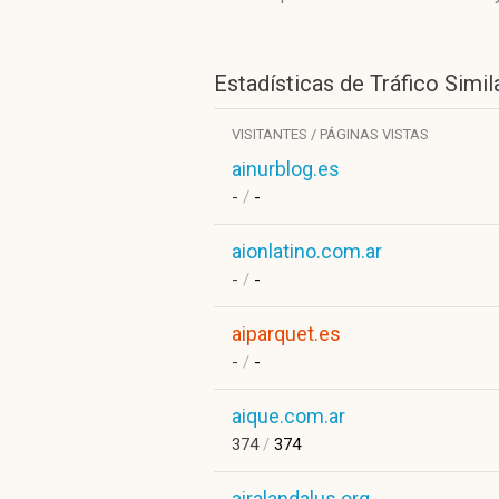
Estadísticas de Tráfico Simil
VISITANTES / PÁGINAS VISTAS
ainurblog.es
-
/
-
aionlatino.com.ar
-
/
-
aiparquet.es
-
/
-
aique.com.ar
374
/
374
airalandalus.org