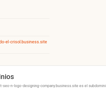
do-el-crisol.business.site
inios
-seo-n-logo-designing-company.business.site es el subdomin