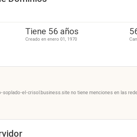
Tiene 56 años
5
Creado en enero 01, 1970
Cam
l
o-soplado-el-crisol.business.site no tiene menciones en las red
rvidor