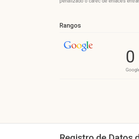
penalizado o carec de enlaces entran
Rangos
0
Googl
Registro de Datos 