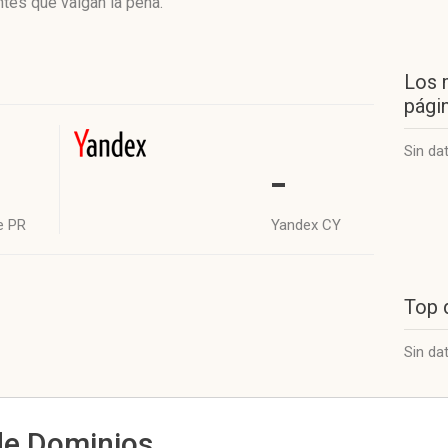
tes que valgan la pena.
Los 
págin
Sin da
-
e PR
Yandex CY
Top 
Sin da
de Dominios