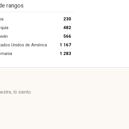
de rangos
ia
230
rquía
482
iwán
566
tados Unidos de América
1 167
emania
1 283
stre, lo siento.