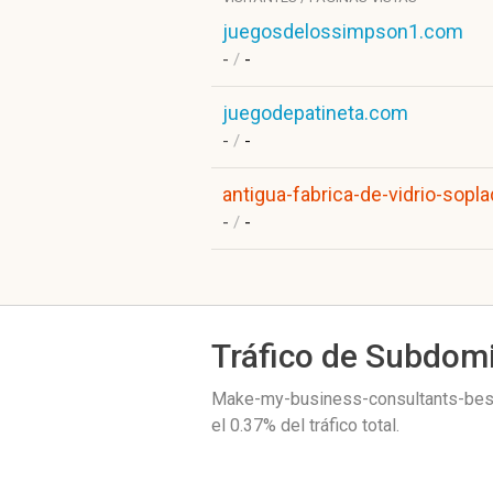
juegosdelossimpson1.com
-
/
-
juegodepatineta.com
-
/
-
antigua-fabrica-de-vidrio-sopla
-
/
-
Tráfico de Subdom
Make-my-business-consultants-best
el 0.37%
del tráfico total.