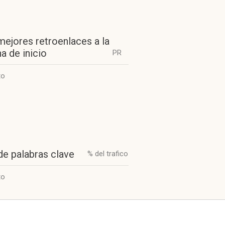
mejores retroenlaces a la
a de inicio
PR
to
de palabras clave
% del trafico
to