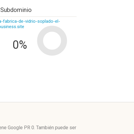
 Subdominio
a-fabrica-de-vidrio-soplado-el-
business.site
0%
tiene Google PR 0. También puede ser