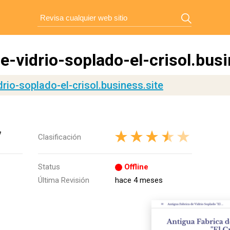
e-vidrio-soplado-el-crisol.busi
drio-soplado-el-crisol.business.site
7
Clasificación
Status
Offline
Última Revisión
hace 4 meses