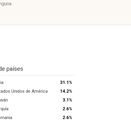
nguna.
de países
ia
31.1%
tados Unidos de América
14.2%
iwán
3.1%
rquía
2.6%
emania
2.6%