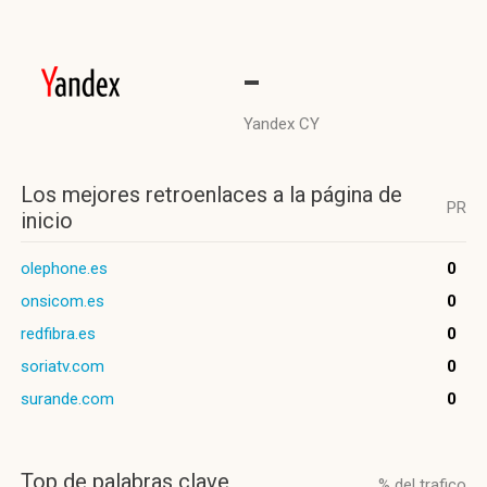
-
Yandex CY
Los mejores retroenlaces a la página de
PR
inicio
olephone.es
0
onsicom.es
0
redfibra.es
0
soriatv.com
0
surande.com
0
Top de palabras clave
% del trafico