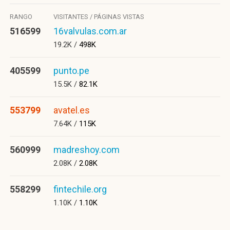
RANGO
VISITANTES / PÁGINAS VISTAS
516599
16valvulas.com.ar
19.2K /
498K
405599
punto.pe
15.5K /
82.1K
553799
avatel.es
7.64K /
115K
560999
madreshoy.com
2.08K /
2.08K
558299
fintechile.org
1.10K /
1.10K