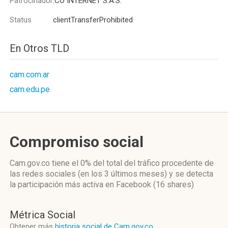
Patrocinador
.CO INTERNET S.A.S.
Status
clientTransferProhibited
En Otros TLD
cam.com.ar
cam.edu.pe
Compromiso social
Cam.gov.co
tiene el 0%
del total del tráfico procedente de
las redes sociales
(en los 3 últimos meses)
y se detecta
la participación más activa
en Facebook (16 shares)
Métrica Social
Obtener más
historia social de Cam.gov.co