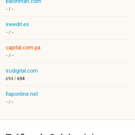
balonman.com
- /
-
ineedit.es
- /
-
capital.com.pa
- /
-
irudigital.com
694 /
694
fiaponline.net
- /
-