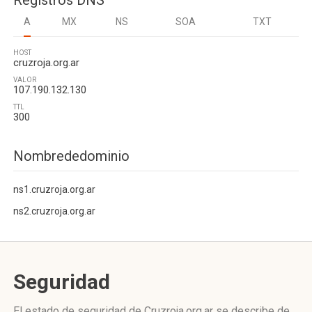
Registros DNS
A
MX
NS
SOA
TXT
HOST
cruzroja.org.ar
VALOR
107.190.132.130
TTL
300
Nombrededominio
ns1.cruzroja.org.ar
ns2.cruzroja.org.ar
Seguridad
El estado de seguridad de Cruzroja.org.ar se describe de