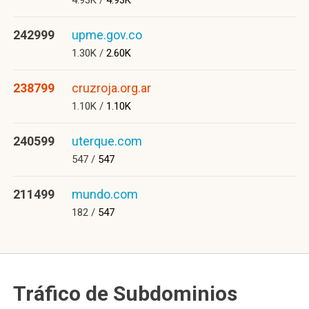
4.93K /
4.93K
242999
upme.gov.co
1.30K /
2.60K
238799
cruzroja.org.ar
1.10K /
1.10K
240599
uterque.com
547 /
547
211499
mundo.com
182 /
547
Tráfico de Subdominios