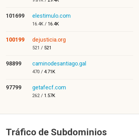
9.81K /
29.4K
101699
elestimulo.com
16.4K /
16.4K
100199
dejusticia.org
521 /
521
98899
caminodesantiago.gal
470 /
4.71K
97799
getafecf.com
262 /
1.57K
Tráfico de Subdominios