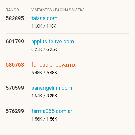
RANGO
VISITANTES / PÁGINAS VISTAS
582895
talana.com
11.0K /
110K
601799
applusiteuve.com
6.25K /
6.25K
580763
fundacionbbva.mx
5.48K /
5.48K
570599
sanangelinn.com
1.64K /
3.28K
576299
farma365.com.ar
1.56K /
1.56K