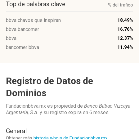
Top de palabras clave
% del trafico
bbva chavos que inspiran
18.49%
bbva bancomer
16.76%
bbva
12.37%
bancomer bbva
11.94%
Registro de Datos de
Dominios
Fundacionbbva.mx es propiedad de
Banco Bilbao Vizcaya
Argentaria, S.A.
y su registro expira en
6 meses
.
General
Obtener más
historia whois de Fundacionbbva.mx