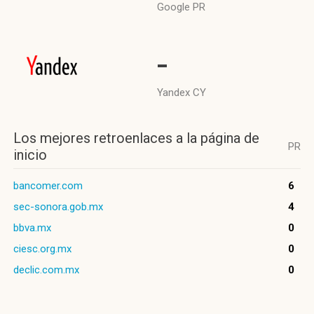
Google PR
-
Yandex CY
Los mejores retroenlaces a la página de
PR
inicio
bancomer.com
6
sec-sonora.gob.mx
4
bbva.mx
0
ciesc.org.mx
0
declic.com.mx
0