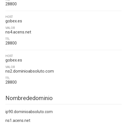
28800
HOST
gobex.es
VALOR
ns4.acens.net
TTL
28800
HOST
gobex.es
VALOR
ns2.dominioabsoluto.com
TTL
28800
Nombrededominio
ip90.dominioabsoluto.com
ns1.acens.net