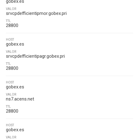
gobex.es
VALOR
srvcpdefficientipmor.gobex.pri
TTL
28800
HOST
gobex.es
VALOR
srvcpdefficientipagr.gobex.pri
TTL
28800
HOST
gobex.es
VALOR
ns7.acens.net
TTL
28800
HOST
gobex.es
VALOR