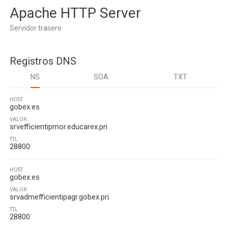
Apache HTTP Server
Servidor trasero
Registros DNS
NS
SOA
TXT
HOST
gobex.es
VALOR
srvefficientipmor.educarex.pri
TTL
28800
HOST
gobex.es
VALOR
srvadmefficientipagr.gobex.pri
TTL
28800