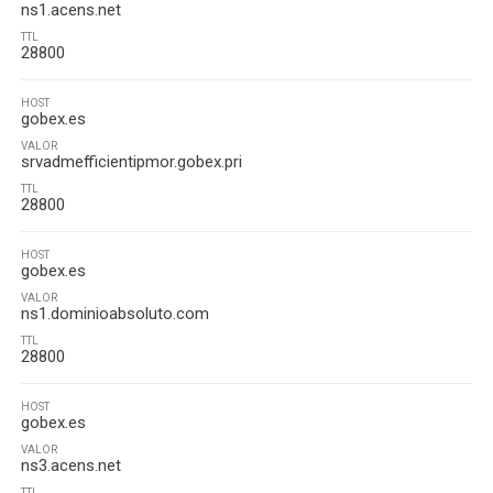
ns1.acens.net
TTL
28800
HOST
gobex.es
VALOR
srvadmefficientipmor.gobex.pri
TTL
28800
HOST
gobex.es
VALOR
ns1.dominioabsoluto.com
TTL
28800
HOST
gobex.es
VALOR
ns3.acens.net
TTL