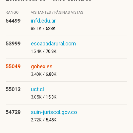
RANGO
VISITANTES / PÁGINAS VISTAS
54499
infd.edu.ar
88.1K /
528K
53999
escapadarural.com
15.4K /
70.8K
55049
gobex.es
3.40K /
6.80K
55013
uct.cl
3.05K /
15.3K
54729
suin-juriscol.gov.co
2.72K /
5.45K