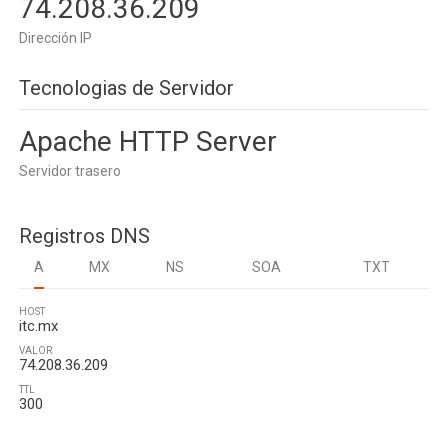
74.208.36.209
Dirección IP
Tecnologias de Servidor
Apache HTTP Server
Servidor trasero
Registros DNS
A
MX
NS
SOA
TXT
HOST
itc.mx
VALOR
74.208.36.209
TTL
300