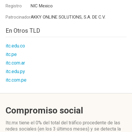
Registro
NIC Mexico
Patrocinador
AKKY ONLINE SOLUTIONS, S.A. DE C.V.
En Otros TLD
itc.edu.co
itc.pe
itc.com.ar
itc.edu.py
itc.com.pe
Compromiso social
Itc.mx
tiene el 0%
del total del tráfico procedente de las
redes sociales
(en los 3 últimos meses)
y se detecta la