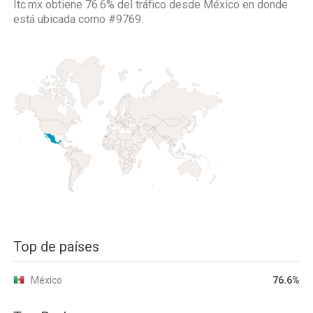
Itc.mx obtiene 76.6% del tráfico desde
México
en donde
está ubicada como
#9769.
Top de países
México
76.6%