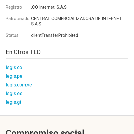
Registro
.CO Internet, S.A.S.
Patrocinador
CENTRAL COMERCIALIZADORA DE INTERNET
S.A.S
Status
clientTransferProhibited
En Otros TLD
legis.co
legis.pe
legis.com.ve
legis.es
legis.gt
Compromiso social