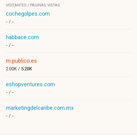
VISITANTES / PÁGINAS VISTAS
cochegolpes.com
- /
-
habbace.com
- /
-
m.publico.es
2.00K /
5.20K
eshopventures.com
- /
-
marketingdelcaribe.com.mx
- /
-