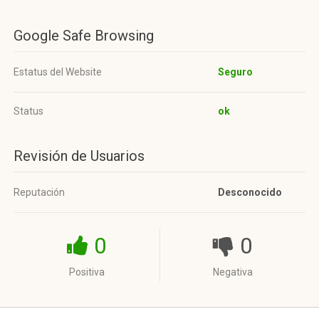
Google Safe Browsing
Estatus del Website
Seguro
Status
ok
Revisión de Usuarios
Reputación
Desconocido
0
0
Positiva
Negativa