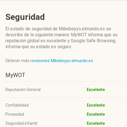
Seguridad
El estado de seguridad de Mibebeyyo.elmundo.es se
describe de la siguiente manera: MyWOT informa que su
reputación global es excelente y Google Safe Browsing
informa que su estado es seguro.
Obtener más
revisiones Mibebeyyo.elmundo.es
MyWOT
Reputación General
Excelente
Confiabilidad
Excelente
Privacidad
Excelente
Seguridad infantil
Excelente