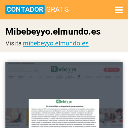
CONTADOR
GRATIS
Mibebeyyo.elmundo.es
Visita
mibebeyyo.elmundo.es