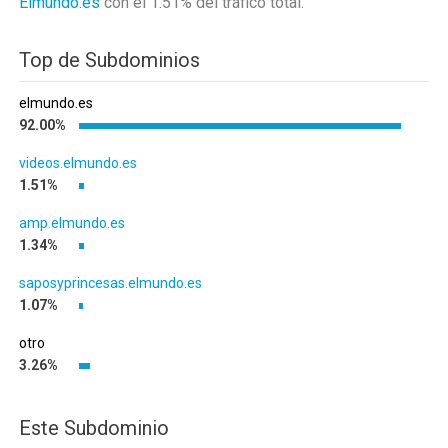
Elmundo.es
con el 1.51%
del tráfico total.
Top de Subdominios
elmundo.es
92.00%
videos.elmundo.es
1.51%
amp.elmundo.es
1.34%
saposyprincesas.elmundo.es
1.07%
otro
3.26%
Este Subdominio