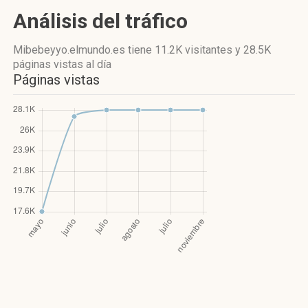
Análisis del tráfico
Mibebeyyo.elmundo.es
tiene 11.2K visitantes
y
28.5K
páginas vistas
al día
Páginas vistas