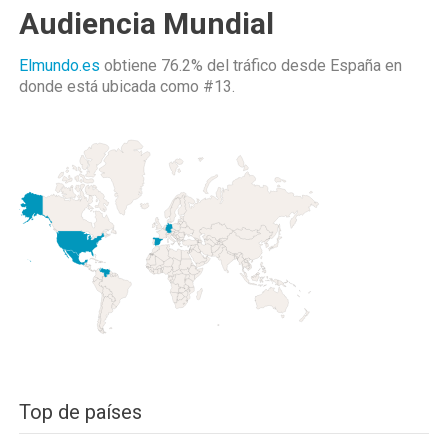
Audiencia Mundial
Elmundo.es
obtiene 76.2% del tráfico desde
España
en
donde está ubicada como
#13.
Top de países