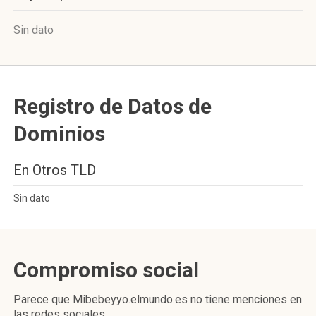
Sin dato
Registro de Datos de
Dominios
En Otros TLD
Sin dato
Compromiso social
Parece que Mibebeyyo.elmundo.es no tiene menciones en
las redes sociales.