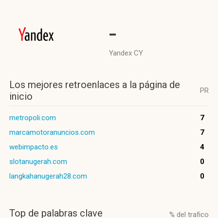
-
Yandex CY
Los mejores retroenlaces a la página de
PR
inicio
metropoli.com
7
marcamotoranuncios.com
7
webimpacto.es
4
slotanugerah.com
0
langkahanugerah28.com
0
Top de palabras clave
% del trafico