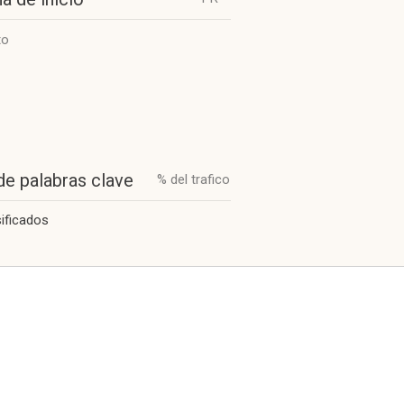
to
de palabras clave
% del trafico
sificados