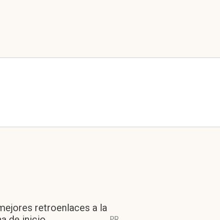
mejores retroenlaces a la
a de inicio
PR