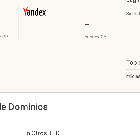
Sin da
-
e PR
Yandex CY
Top 
milcla
de Dominios
En Otros TLD