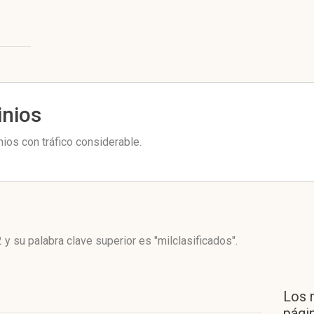
inios
ios con tráfico considerable.
2
y su palabra clave superior es "milclasificados".
Los 
págin