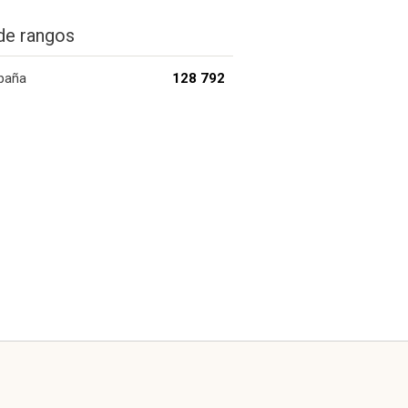
de rangos
paña
128 792