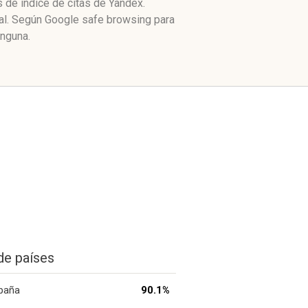
 de índice de citas de Yandex.
ial. Según Google safe browsing para
inguna.
de países
paña
90.1%