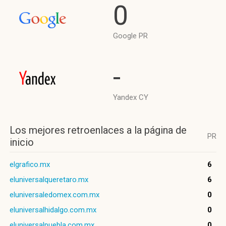
0
Google PR
-
Yandex CY
Los mejores retroenlaces a la página de
PR
inicio
elgrafico.mx
6
eluniversalqueretaro.mx
6
eluniversaledomex.com.mx
0
eluniversalhidalgo.com.mx
0
eluniversalpuebla.com.mx
0