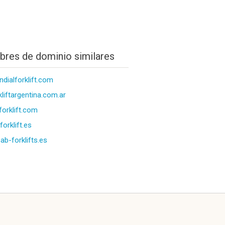
res de dominio similares
dialforklift.com
kliftargentina.com.ar
orklift.com
forklift.es
ab-forklifts.es