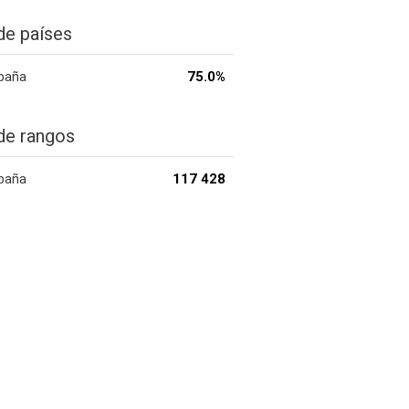
de países
paña
75.0%
de rangos
paña
117 428