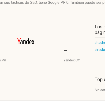
z en sus tácticas de SEO: tiene Google PR 0. También puede ser 
Los 
págin
shacho
-
circul
e PR
Yandex CY
Top 
Sin da