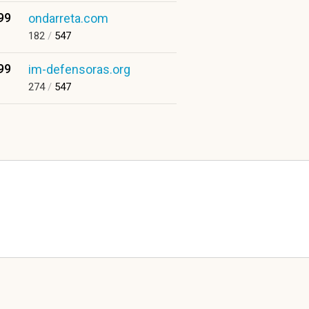
99
ondarreta.com
182
/
547
99
im-defensoras.org
274
/
547