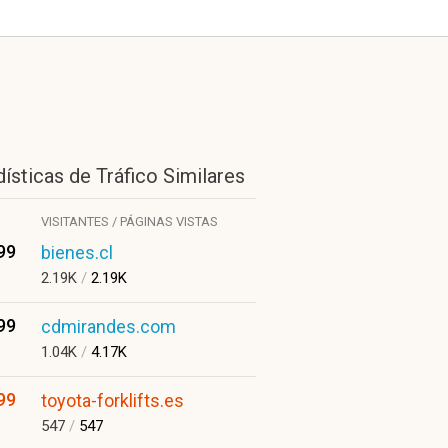
ísticas de Tráfico Similares
VISITANTES / PÁGINAS VISTAS
99
bienes.cl
2.19K
/
2.19K
99
cdmirandes.com
1.04K
/
4.17K
99
toyota-forklifts.es
547
/
547