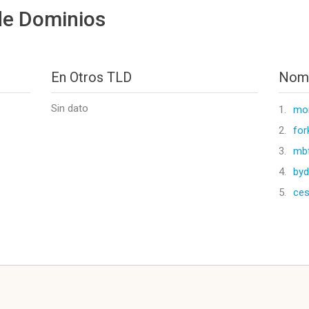
de Dominios
En Otros TLD
Nomb
Sin dato
1.
mon
2.
for
3.
mbf
4.
byd
5.
ces
l