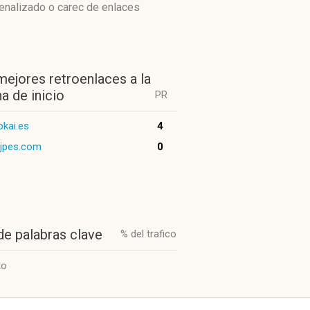
penalizado o carec de enlaces
mejores retroenlaces a la
a de inicio
PR
kai.es
4
ojpes.com
0
de palabras clave
% del trafico
to