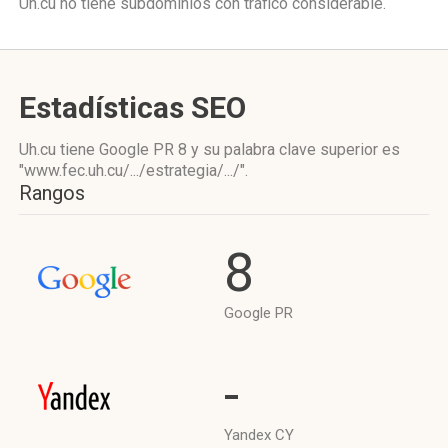
Uh.cu no tiene subdominios con tráfico considerable.
Estadísticas SEO
Uh.cu tiene
Google PR 8
y su palabra clave superior es
"www.fec.uh.cu/.../estrategia/.../".
Rangos
8
Google PR
-
Yandex CY