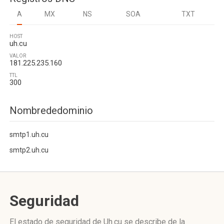
A
MX
NS
SOA
TXT
HOST
uh.cu
VALOR
181.225.235.160
TTL
300
Nombrededominio
smtp1.uh.cu
smtp2.uh.cu
Seguridad
El estado de seguridad de Uh.cu se describe de la