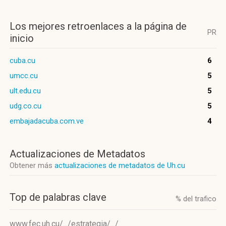
Los mejores retroenlaces a la página de
PR
inicio
cuba.cu
6
umcc.cu
5
ult.edu.cu
5
udg.co.cu
5
embajadacuba.com.ve
4
Actualizaciones de Metadatos
Obtener más
actualizaciones de metadatos de Uh.cu
Top de palabras clave
% del trafico
www.fec.uh.cu/.../estrategia/.../