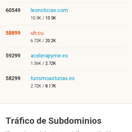
60549
leonoticias.com
10.5K /
10.5K
58899
uh.cu
6.72K /
20.2K
59299
acelerapyme.es
1.36K /
2.72K
58299
turismoasturias.es
2.72K /
8.17K
Tráfico de Subdominios