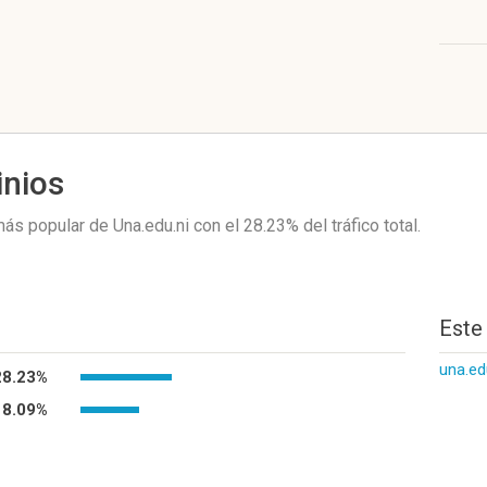
inios
ás popular de Una.edu.ni
con el 28.23%
del tráfico total.
Este
una.ed
28.23%
18.09%