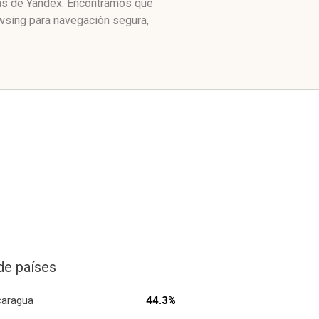
itas de Yandex. Encontramos que
owsing para navegación segura,
de países
caragua
44.3%