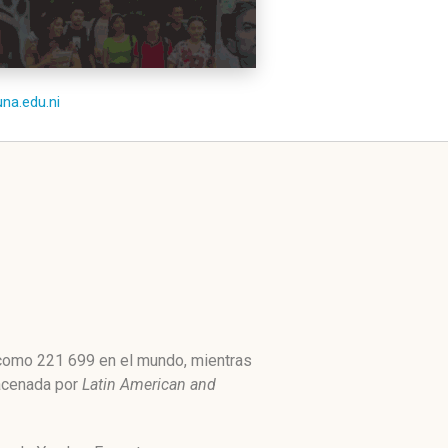
una.edu.ni
o como 221 699 en el mundo, mientras
macenada por
Latin American and