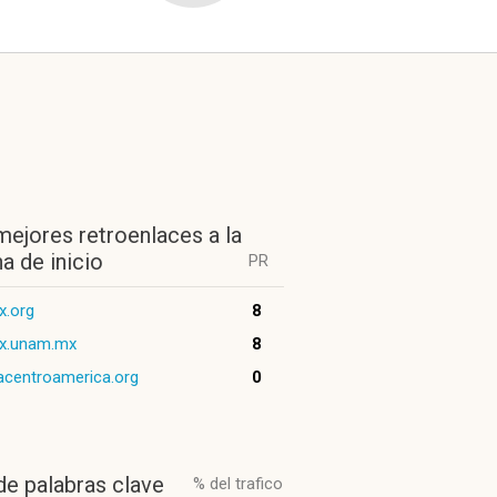
mejores retroenlaces a la
a de inicio
PR
x.org
8
ex.unam.mx
8
acentroamerica.org
0
de palabras clave
% del trafico