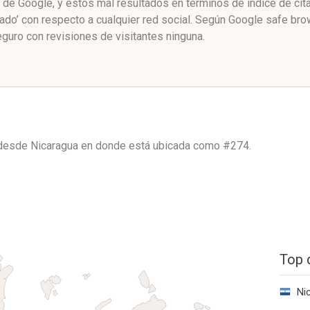
as de Google, y estos mal resultados en términos de índice de c
zado’ con respecto a cualquier red social. Según Google safe br
guro con revisiones de visitantes ninguna.
o desde
Nicaragua
en donde está ubicada como
#274.
Top 
Ni