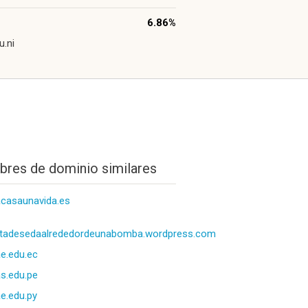
6.86%
u.ni
res de dominio similares
casaunavida.es
ntadesedaalrededordeunabomba.wordpress.com
e.edu.ec
s.edu.pe
e.edu.py