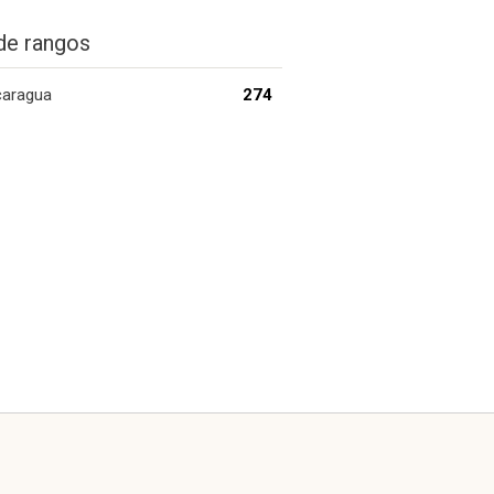
de rangos
caragua
274