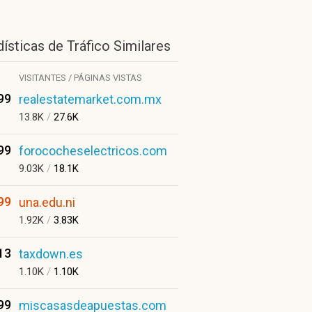
ísticas de Tráfico Similares
VISITANTES / PÁGINAS VISTAS
99
realestatemarket.com.mx
13.8K
/
27.6K
99
forococheselectricos.com
9.03K
/
18.1K
99
una.edu.ni
1.92K
/
3.83K
13
taxdown.es
1.10K
/
1.10K
99
miscasasdeapuestas.com