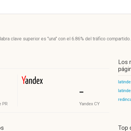
labra clave superior es "una"
con el 6.86%
del tráfico compartido.
Los 
págin
latinde
-
latind
redinc
e PR
Yandex CY
os
Top 