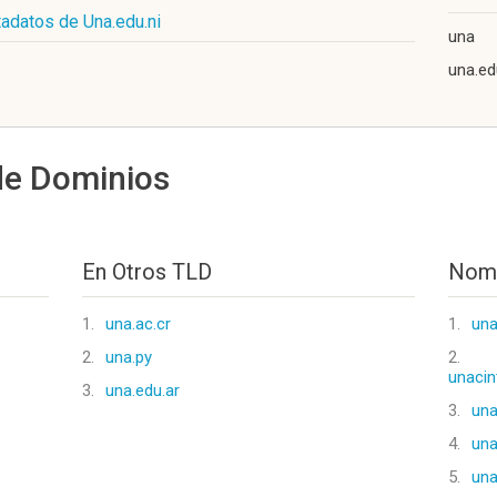
adatos de Una.edu.ni
una
una.ed
de Dominios
En Otros TLD
Nomb
1.
una.ac.cr
1.
una
2.
una.py
2.
unaci
3.
una.edu.ar
3.
una
4.
una
5.
una