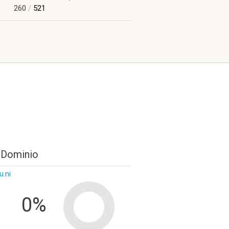
260
/
521
 Dominio
u.ni
0%