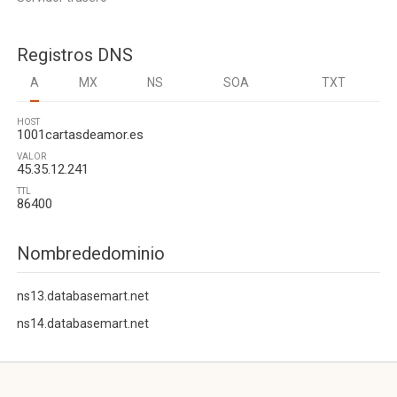
Registros DNS
A
MX
NS
SOA
TXT
HOST
1001cartasdeamor.es
VALOR
45.35.12.241
TTL
86400
Nombrededominio
ns13.databasemart.net
ns14.databasemart.net