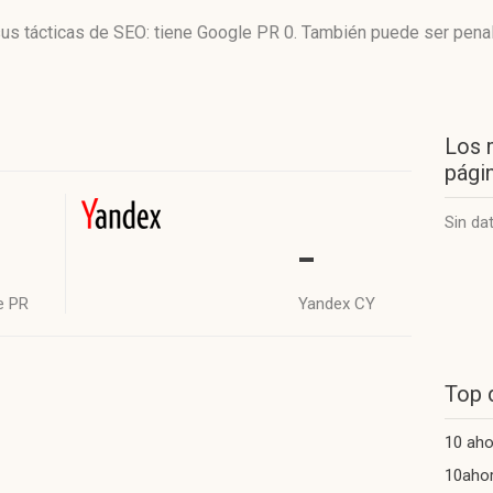
sus tácticas de SEO: tiene Google PR 0. También puede ser pena
Los 
págin
Sin da
-
e PR
Yandex CY
Top 
10 aho
10aho