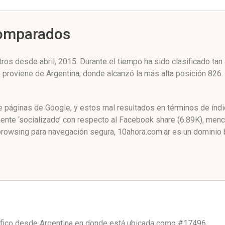
Comparados
ros desde abril, 2015. Durante el tiempo ha sido clasificado ta
co proviene de Argentina, donde alcanzó la más alta posición 82
de páginas de Google, y estos mal resultados en términos de índ
te ‘socializado’ con respecto al Facebook share (6.89K), menci
browsing para navegación segura, 10ahora.com.ar es un dominio 
áfico desde
Argentina
en donde está ubicada como
#17496.