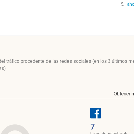
5.
ah
l
 del tráfico procedente de las redes sociales
(en los 3 últimos m
es)
Obtener 
7
Likes de Facebook