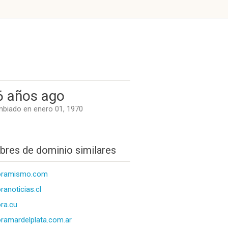
6 años ago
biado en enero 01, 1970
res de dominio similares
oramismo.com
ranoticias.cl
ra.cu
ramardelplata.com.ar