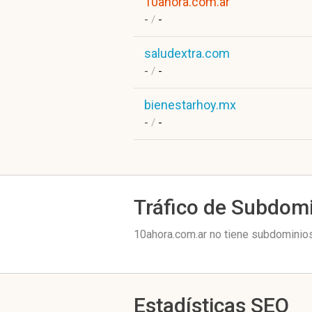
10ahora.com.ar
-
/
-
saludextra.com
-
/
-
bienestarhoy.mx
-
/
-
Tráfico de Subdom
10ahora.com.ar no tiene subdominios
Estadísticas SEO