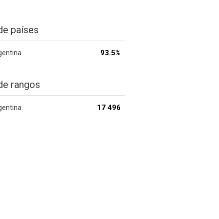
de países
gentina
93.5%
de rangos
gentina
17 496