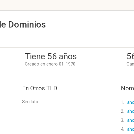
de Dominios
Tiene 56 años
5
Creado en enero 01, 1970
Cam
En Otros TLD
Nomb
Sin dato
1.
ah
2.
aho
3.
aho
4.
aho