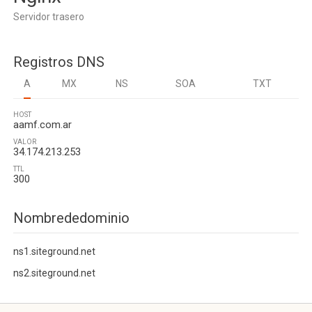
Servidor trasero
Registros DNS
A
MX
NS
SOA
TXT
HOST
aamf.com.ar
VALOR
34.174.213.253
TTL
300
Nombrededominio
ns1.siteground.net
ns2.siteground.net