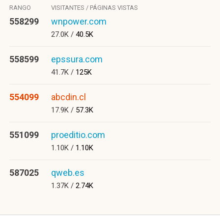
RANGO
VISITANTES / PÁGINAS VISTAS
558299
wnpower.com
27.0K /
40.5K
558599
epssura.com
41.7K /
125K
554099
abcdin.cl
17.9K /
57.3K
551099
proeditio.com
1.10K /
1.10K
587025
qweb.es
1.37K /
2.74K