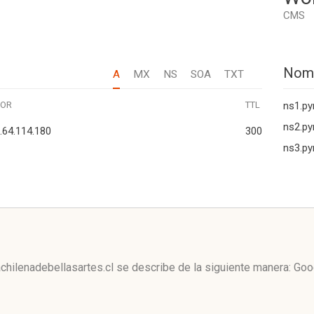
CMS
Nom
A
MX
NS
SOA
TXT
LOR
TTL
ns1.p
ns2.p
.64.114.180
300
ns3.p
hilenadebellasartes.cl se describe de la siguiente manera: Go