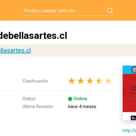
ebellasartes.cl
lasartes.cl
Clasificación
Status
Online
Última Revisión
hace 4 meses
http:/