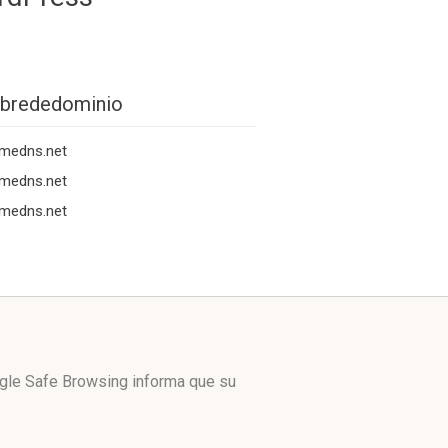
brededominio
ymedns.net
ymedns.net
ymedns.net
ogle Safe Browsing informa que su