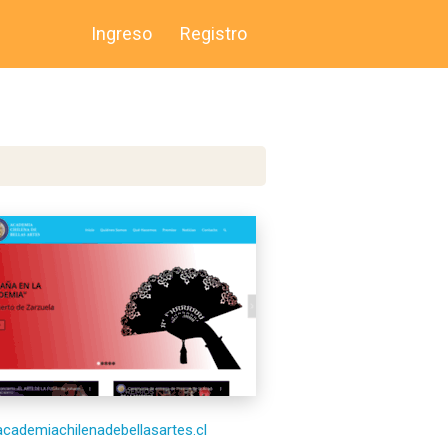
Ingreso
Registro
/academiachilenadebellasartes.cl