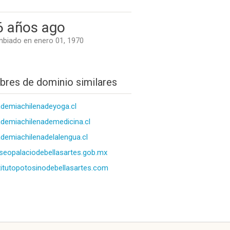
6 años ago
biado en enero 01, 1970
res de dominio similares
demiachilenadeyoga.cl
demiachilenademedicina.cl
demiachilenadelalengua.cl
eopalaciodebellasartes.gob.mx
titutopotosinodebellasartes.com