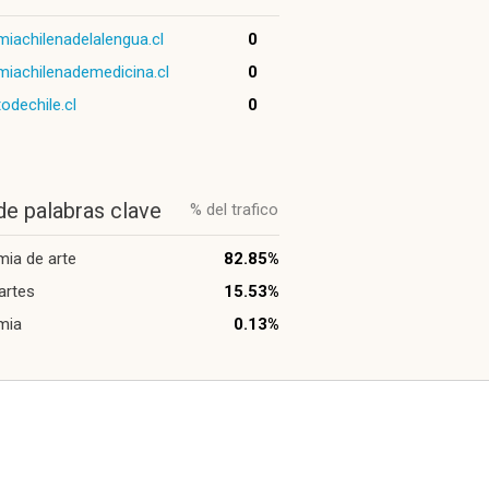
iachilenadelalengua.cl
0
iachilenademedicina.cl
0
todechile.cl
0
de palabras clave
% del trafico
ia de arte
82.85%
 artes
15.53%
mia
0.13%