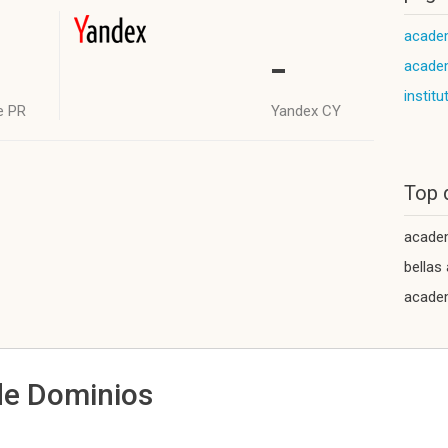
academ
-
academ
institu
e PR
Yandex CY
Top 
academ
bellas
acade
de Dominios