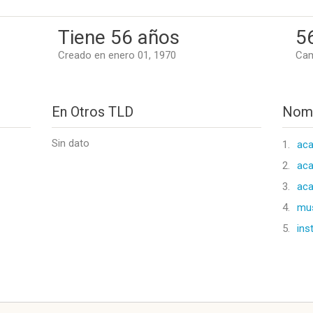
Tiene 56 años
5
Creado en enero 01, 1970
Cam
En Otros TLD
Nomb
Sin dato
1.
aca
2.
aca
3.
aca
4.
mus
5.
ins