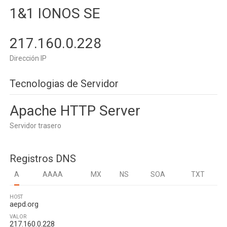
1&1 IONOS SE
217.160.0.228
Dirección IP
Tecnologias de Servidor
Apache HTTP Server
Servidor trasero
Registros DNS
A
AAAA
MX
NS
SOA
TXT
HOST
aepd.org
VALOR
217.160.0.228