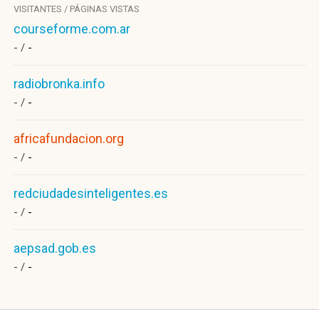
VISITANTES / PÁGINAS VISTAS
courseforme.com.ar
- /
-
radiobronka.info
- /
-
africafundacion.org
- /
-
redciudadesinteligentes.es
- /
-
aepsad.gob.es
- /
-