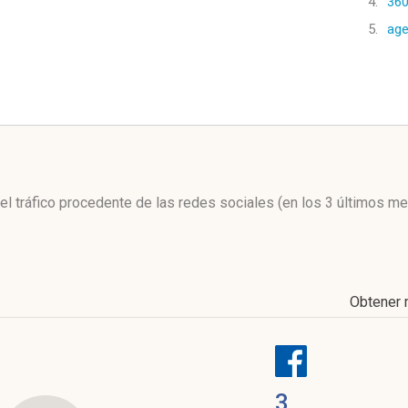
4.
36
5.
ag
l
del tráfico procedente de las redes sociales
(en los 3 últimos m
Obtener
3