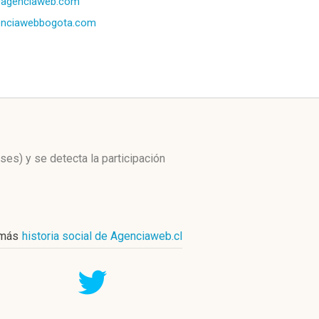
0agenciaweb.com
enciawebbogota.com
eses)
y se detecta la participación
 más
historia social de Agenciaweb.cl