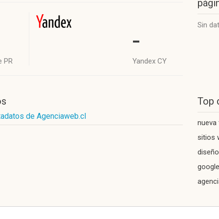
págin
Sin da
-
e PR
Yandex CY
os
Top 
tadatos de Agenciaweb.cl
nueva 
sitios
diseño
google
agenc