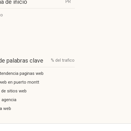
a de inicio
PR
to
de palabras clave
% del trafico
tendencia paginas web
 web en puerto montt
 de sitios web
 agencia
ia web