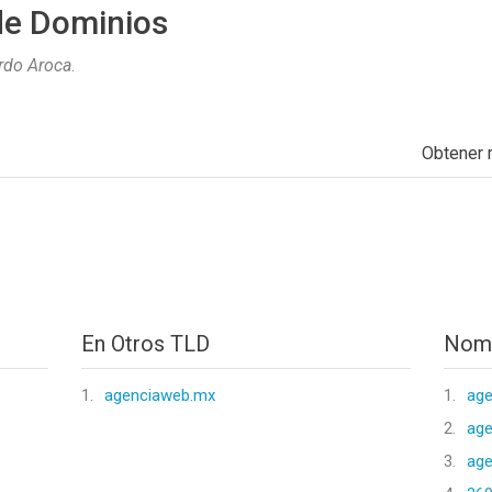
de Dominios
rdo Aroca
.
Obtener
En Otros TLD
Nomb
1.
agenciaweb.mx
1.
age
2.
ag
3.
ag