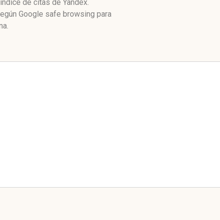
índice de citas de Yandex.
 Según Google safe browsing para
na.