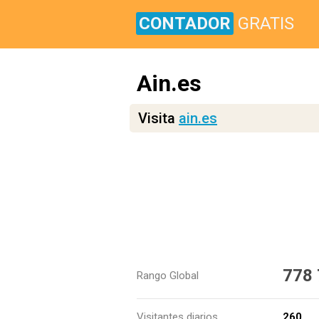
CONTADOR
GRATIS
Ain.es
Visita
ain.es
778
Rango Global
Visitantes diarios
260