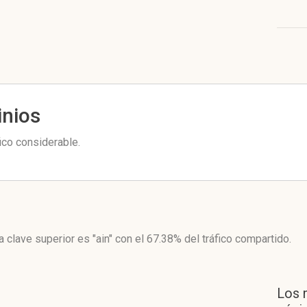
inios
ico considerable.
a clave superior es "ain"
con el 67.38%
del tráfico compartido.
Los 