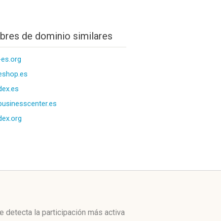
res de dominio similares
-es.org
eshop.es
dex.es
businesscenter.es
dex.org
e detecta la participación más activa