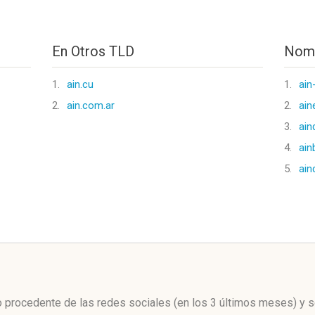
En Otros TLD
Nomb
1.
ain.cu
1.
ain
2.
ain.com.ar
2.
ain
3.
ain
4.
ain
5.
ain
l
ico procedente de las redes sociales
(en los 3 últimos meses)
y s