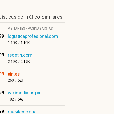
ísticas de Tráfico Similares
VISITANTES / PÁGINAS VISTAS
99
logisticaprofesional.com
1.10K
/
1.10K
99
recetin.com
2.19K
/
2.19K
99
ain.es
260
/
521
99
wikimedia.org.ar
182
/
547
99
musikene.eus