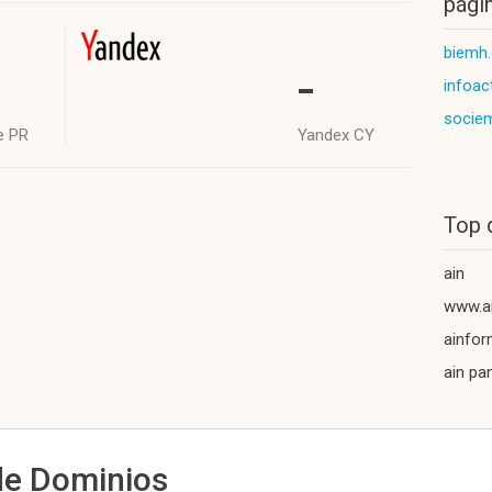
págin
biemh
-
infoac
socie
e PR
Yandex CY
Top 
ain
www.a
ainfor
ain pa
de Dominios