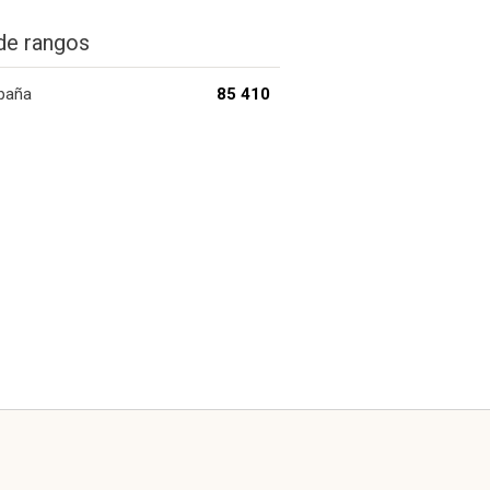
de rangos
paña
85 410