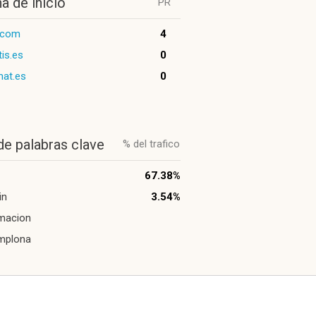
a de inicio
PR
.com
4
tis.es
0
mat.es
0
de palabras clave
% del trafico
67.38%
in
3.54%
macion
mplona