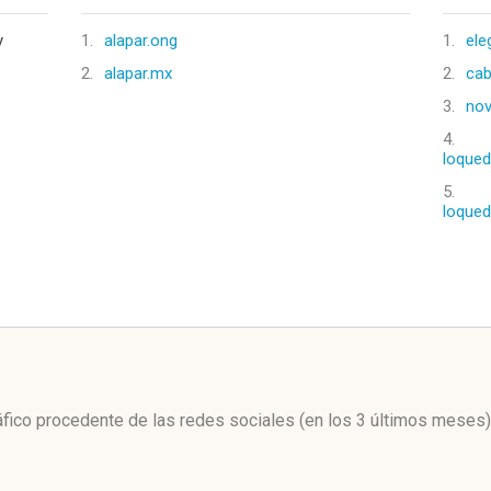
y
1.
alapar.ong
1.
ele
2.
alapar.mx
2.
cab
3.
nov
4.
loqued
5.
loqued
l
ráfico procedente de las redes sociales
(en los 3 últimos meses)