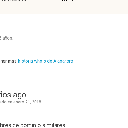
6 años
.
ener más
historia whois de Alapar.org
ños ago
do en enero 21, 2018
res de dominio similares