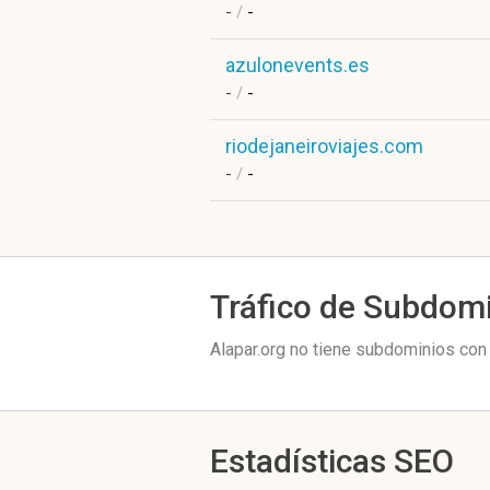
-
/
-
azulonevents.es
-
/
-
riodejaneiroviajes.com
-
/
-
Tráfico de Subdom
Alapar.org no tiene subdominios con 
Estadísticas SEO