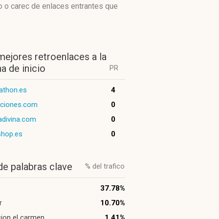
o o carec de enlaces entrantes que
mejores retroenlaces a la
a de inicio
PR
athon.es
4
uciones.com
0
adivina.com
0
shop.es
0
de palabras clave
% del trafico
37.78%
r
10.70%
ion el carmen
1.41%