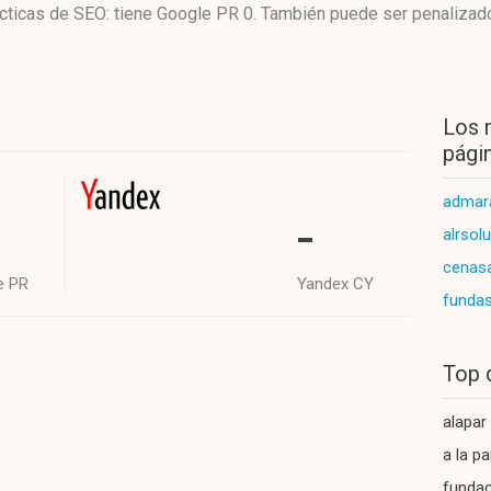
tácticas de SEO: tiene Google PR 0. También puede ser penalizad
Los 
págin
admar
-
alrsol
cenas
e PR
Yandex CY
funda
Top 
alapar
a la pa
fundac