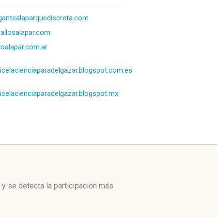
gantealaparquediscreta.com
allosalapar.com
oalapar.com.ar
icelacienciaparadelgazar.blogspot.com.es
icelacienciaparadelgazar.blogspot.mx
y se detecta la participación más