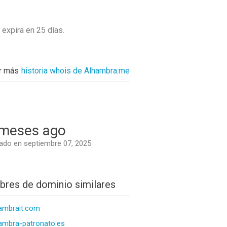
o expira en
25 días
.
r más
historia whois de Alhambra.me
.
meses ago
do en septiembre 07, 2025
res de dominio similares
ambrait.com
ambra-patronato.es