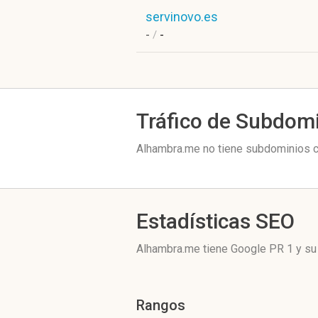
servinovo.es
-
/
-
Tráfico de Subdom
Alhambra.me no tiene subdominios co
Estadísticas SEO
Alhambra.me tiene
Google PR 1
y su 
Rangos