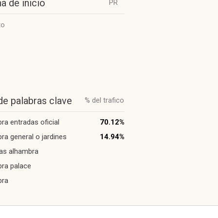
a de inicio
PR
to
de palabras clave
% del trafico
ra entradas oficial
70.12%
ra general o jardines
14.94%
as alhambra
ra palace
bra