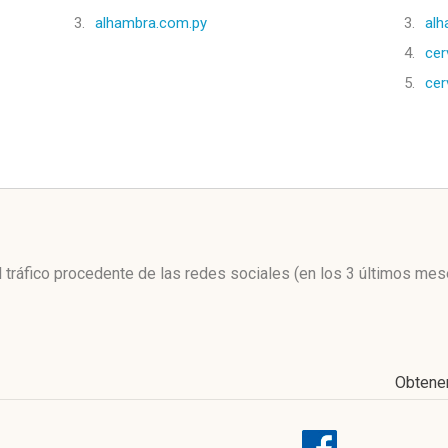
3.
alhambra.com.py
3.
alh
4.
ce
5.
cer
l
l tráfico procedente de las redes sociales
(en los 3 últimos mes
Obtene