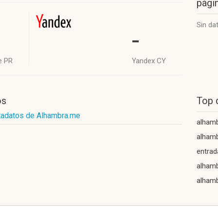
págin
Sin da
-
e PR
Yandex CY
os
Top 
tadatos de Alhambra.me
alhamb
alhamb
entrad
alhamb
alham