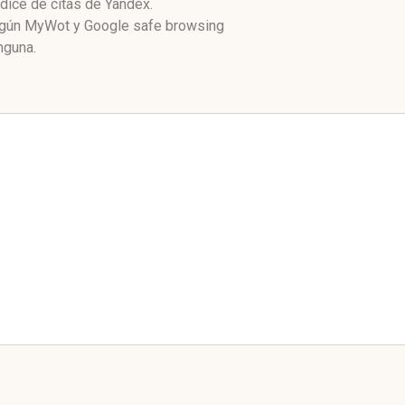
dice de citas de Yandex.
Según MyWot y Google safe browsing
nguna.