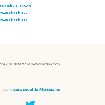
ambradegranada.org
rvezasalhambra.com
vezasalhambra.es
es)
y se detecta la participación más
r más
historia social de Alhambra.me