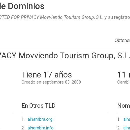
de Dominios
TED FOR PRIVACY Movviendo Tourism Group, S.L.
y su registr
Obtene
CY Movviendo Tourism Group, S.L
Tiene 17 años
11 
Creado en septiembre 03, 2008
Cambia
En Otros TLD
Nomb
1.
alhambra.org
1.
alh
)
2.
alhambra.info
2.
alh