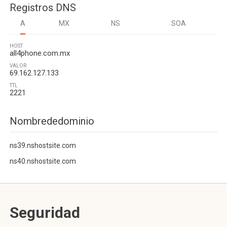
Registros DNS
A
MX
NS
SOA
HOST
all4phone.com.mx
VALOR
69.162.127.133
TTL
2221
Nombrededominio
ns39.nshostsite.com
ns40.nshostsite.com
Seguridad