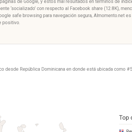
 páginas de Google, y estos mal resultados en términos de índi
e ‘socializado’ con respecto al Facebook share (12.8K), menci
ogle safe browsing para navegación segura, Almomento.net es 
 positivo.
ico desde
República Dominicana
en donde está ubicada como
#5
Top 
Re