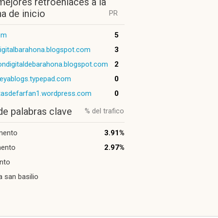
mejores retroenlaces a la
a de inicio
PR
com
5
digitalbarahona.blogspot.com
3
ondigitaldebarahona.blogspot.com
2
eyablogs.typepad.com
0
tasdefarfan1.wordpress.com
0
de palabras clave
% del trafico
mento
3.91%
ento
2.97%
nto
 san basilio