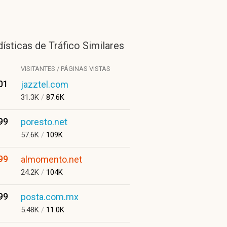
ísticas de Tráfico Similares
VISITANTES / PÁGINAS VISTAS
01
jazztel.com
31.3K
/
87.6K
99
poresto.net
57.6K
/
109K
99
almomento.net
24.2K
/
104K
99
posta.com.mx
5.48K
/
11.0K