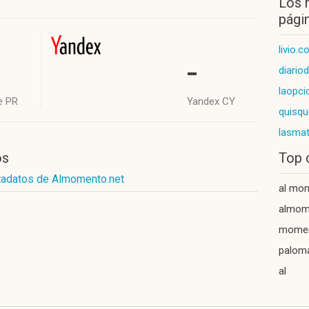
Los 
págin
livio.
-
diario
laopci
e PR
Yandex CY
quisqu
lasma
os
Top 
tadatos de Almomento.net
al mo
almom
mome
paloma
al