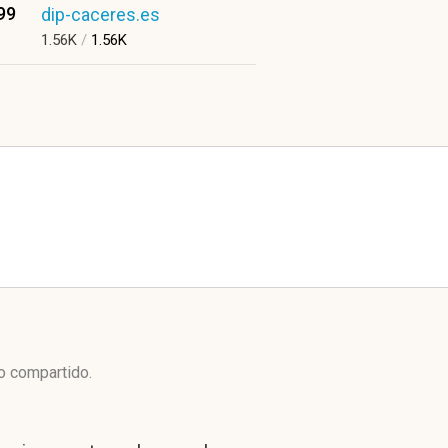
99
dip-caceres.es
1.56K
/
1.56K
co compartido.