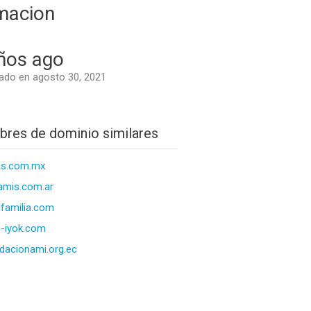
macion
ños ago
do en agosto 30, 2021
res de dominio similares
is.com.mx
amis.com.ar
familia.com
-iyok.com
dacionami.org.ec