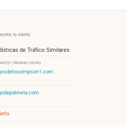
stre, lo siento.
ísticas de Tráfico Similares
TANTES / PÁGINAS VISTAS
gosdelossimpson1.com
godepatineta.com
info