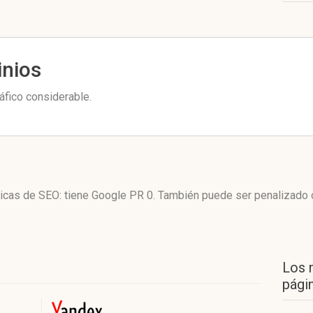
inios
áfico considerable.
cticas de SEO: tiene Google PR 0. También puede ser penalizado 
Los 
págin