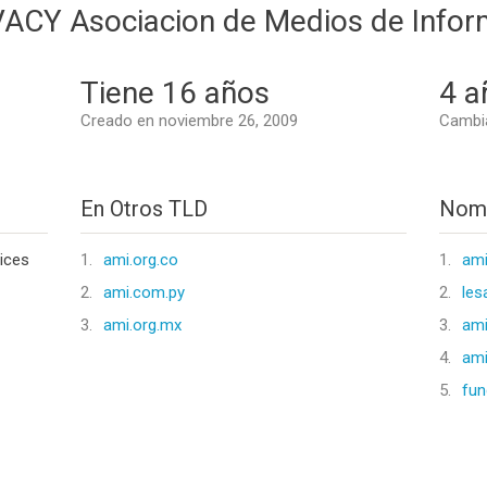
CY Asociacion de Medios de Infor
Tiene 16 años
4 a
Creado en noviembre 26, 2009
Cambia
En Otros TLD
Nomb
vices
1.
ami.org.co
1.
am
2.
ami.com.py
2.
les
3.
ami.org.mx
3.
ami
4.
ami
5.
fun