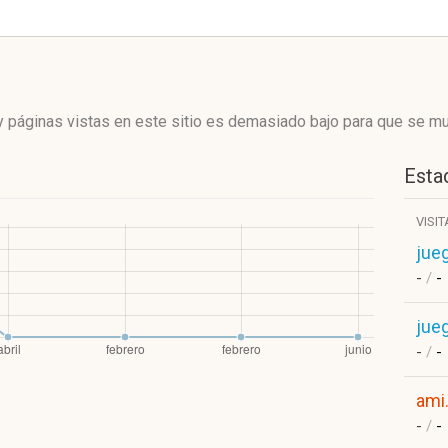
 páginas vistas en este sitio es demasiado bajo para que se mue
Estad
VISI
jue
-
/
-
jue
-
/
-
ami.
-
/
-