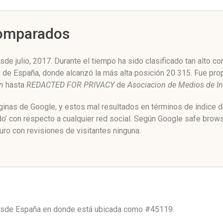
Comparados
de julio, 2017. Durante el tiempo ha sido clasificado tan alto 
ne de España, donde alcanzó la más alta posición 20 315. Fue pr
n
hasta
REDACTED FOR PRIVACY
de
Asociacion de Medios de I
áginas de Google, y estos mal resultados en términos de índice 
do’ con respecto a cualquier red social. Según Google safe brow
ro con revisiones de visitantes ninguna.
desde
España
en donde está ubicada como
#45119.