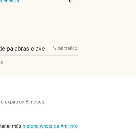
iberica.es
0
de palabras clave
% del trafico
to
ro expira en
8 meses
.
tener más
historia whois de Ami.info