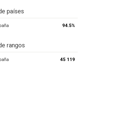
de países
paña
94.5%
de rangos
paña
45 119