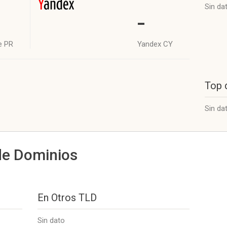
Sin da
-
e PR
Yandex CY
Top 
Sin da
de Dominios
En Otros TLD
Sin dato