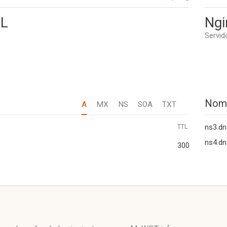
.L
Ngi
Servid
Nom
A
MX
NS
SOA
TXT
TTL
ns3.dn
ns4.dn
300