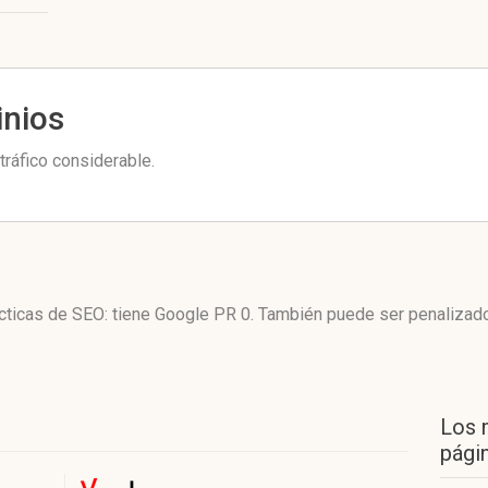
inios
ráfico considerable.
ácticas de SEO: tiene Google PR 0. También puede ser penalizad
Los 
págin