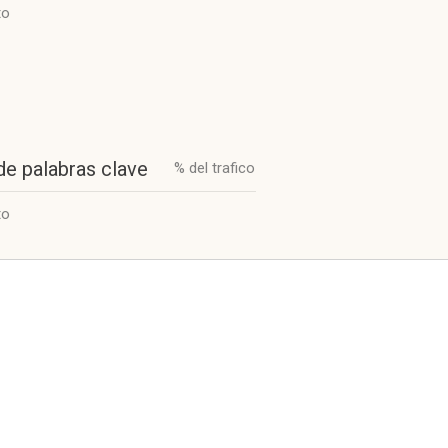
to
de palabras clave
% del trafico
to