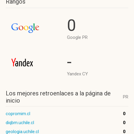
Rangos
0
Google PR
-
Yandex CY
Los mejores retroenlaces a la página de
PR
inicio
copromim.cl
0
diqbm.uchile.cl
0
geologia.uchile.cl
0