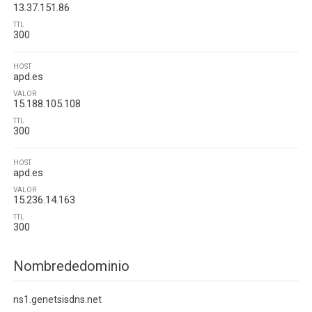
13.37.151.86
TTL
300
HOST
apd.es
VALOR
15.188.105.108
TTL
300
HOST
apd.es
VALOR
15.236.14.163
TTL
300
Nombrededominio
ns1.genetsisdns.net