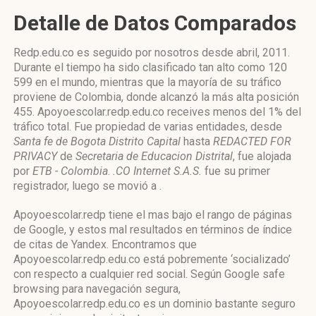
Detalle de Datos Comparados
Redp.edu.co es seguido por nosotros desde abril, 2011.
Durante el tiempo ha sido clasificado tan alto como 120
599 en el mundo, mientras que la mayoría de su tráfico
proviene de Colombia, donde alcanzó la más alta posición
455. Apoyoescolar.redp.edu.co receives menos del 1% del
tráfico total. Fue propiedad de varias entidades, desde
Santa fe de Bogota Distrito Capital
hasta
REDACTED FOR
PRIVACY
de
Secretaria de Educacion Distrital
, fue alojada
por
ETB - Colombia
.
.CO Internet S.A.S.
fue su primer
registrador, luego se movió a .
Apoyoescolar.redp tiene el mas bajo el rango de páginas
de Google, y estos mal resultados en términos de índice
de citas de Yandex. Encontramos que
Apoyoescolar.redp.edu.co está pobremente ‘socializado’
con respecto a cualquier red social. Según Google safe
browsing para navegación segura,
Apoyoescolar.redp.edu.co es un dominio bastante seguro