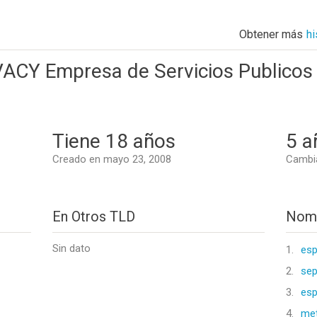
Obtener más
h
CY Empresa de Servicios Publicos D
Tiene 18 años
5 a
Creado en mayo 23, 2008
Cambia
En Otros TLD
Nomb
Sin dato
1.
esp
2.
sep
3.
es
4.
met