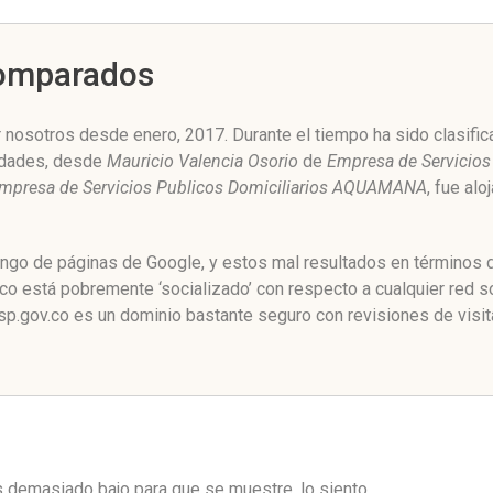
Comparados
osotros desde enero, 2017. Durante el tiempo ha sido clasific
idades, desde
Mauricio Valencia Osorio
de
Empresa de Servicio
mpresa de Servicios Publicos Domiciliarios AQUAMANA
, fue al
ngo de páginas de Google, y estos mal resultados en términos d
 está pobremente ‘socializado’ con respecto a cualquier red s
.gov.co es un dominio bastante seguro con revisiones de visit
es demasiado bajo para que se muestre, lo siento.