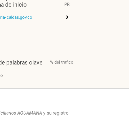
a de inicio
PR
aria-caldas.gov.co
0
de palabras clave
% del trafico
to
iciliarios AQUAMANA
y su registro