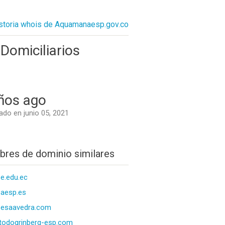
istoria whois de Aquamanaesp.gov.co
omiciliarios
ños ago
do en junio 05, 2021
res de dominio similares
e.edu.ec
aesp.es
pesaavedra.com
odogrinberg-esp.com