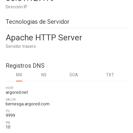
Dirección IP
Tecnologias de Servidor
Apache HTTP Server
Servidor trasero
Registros DNS
MX
NS
SOA
TXT
HOST
argored.net
VALOR
bernesga.argored.com
TTL
9999
PRI
10