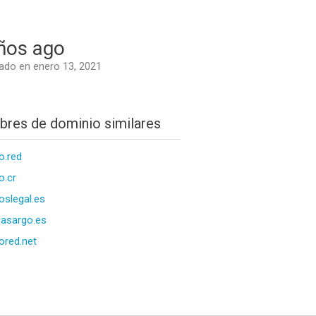
ños ago
do en enero 13, 2021
res de dominio similares
o.red
o.cr
oslegal.es
asargo.es
ored.net