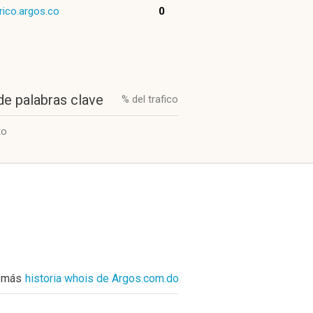
rico.argos.co
0
de palabras clave
% del trafico
to
 más
historia whois de Argos.com.do