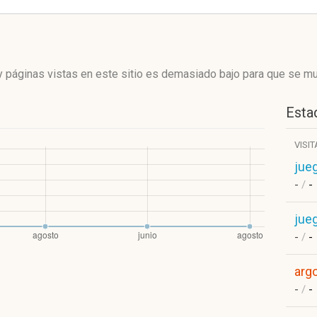
 páginas vistas en este sitio es demasiado bajo para que se mue
Estad
VISI
jue
-
/
-
jue
-
/
-
arg
-
/
-