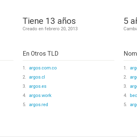
Tiene 13 años
5 a
Creado en febrero 20, 2013
Cambia
En Otros TLD
Nomb
1.
argos.com.co
1.
arg
2.
argos.cl
2.
arg
3.
argos.es
3.
arg
4.
argos.work
4.
bec
5.
argos.red
5.
arg