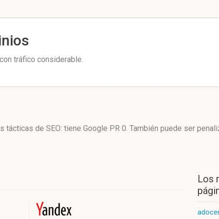
inios
on tráfico considerable.
s tácticas de SEO: tiene Google PR 0. También puede ser penali
Los 
págin
adoce