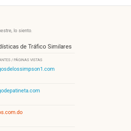
stre, lo siento.
ísticas de Tráfico Similares
TANTES / PÁGINAS VISTAS
gosdelossimpson1.com
godepatineta.com
os.com.do