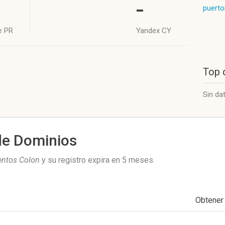
-
puerto
e PR
Yandex CY
Top 
Sin da
de Dominios
ntos Colon
y su registro expira en
5 meses
.
Obtener