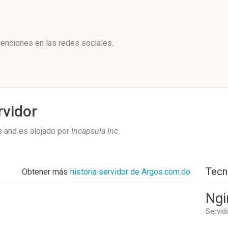
l
enciones en las redes sociales.
rvidor
s
and es alojado por
Incapsula Inc
.
Tecn
Obtener más
historia servidor de Argos.com.do
Ngi
Servid