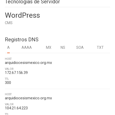
Tecnologias de Servidor
WordPress
CMS
Registros DNS
A
AAAA
MX
NS
SOA
TXT
HOST
arquidiocesismexico.org.mx
VALOR
172.67.156.39
TTL
300
HOST
arquidiocesismexico.org.mx
VALOR
104.21.64.223
TTL