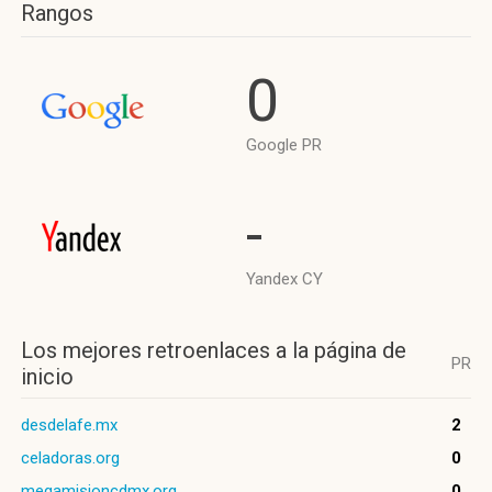
Rangos
0
Google PR
-
Yandex CY
Los mejores retroenlaces a la página de
PR
inicio
desdelafe.mx
2
celadoras.org
0
megamisioncdmx.org
0