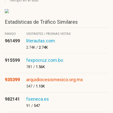
Tiempo en el sitio
Estadísticas de Tráfico Similares
RANGO
VISITANTES / PÁGINAS VISTAS
961499
literautas.com
2.74K /
2.74K
915599
fexpocruz.com.bo
781 /
1.56K
935399
arquidiocesismexico.org.mx
547 /
1.10K
982141
fseneca.es
91 /
547