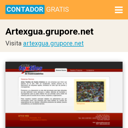
CONTADOR
GRATIS
Artexgua.grupore.net
Visita
artexgua.grupore.net