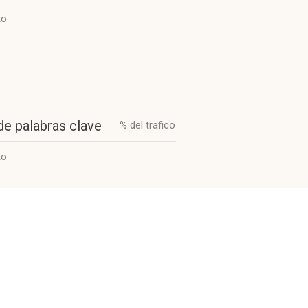
to
de palabras clave
% del trafico
to