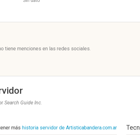
Sin dato
l
no tiene menciones en las redes sociales.
rvidor
or
Search Guide Inc
.
Tecn
tener más
historia servidor de Artisticabandera.com.ar