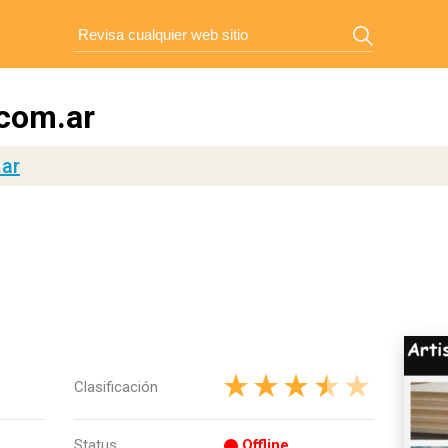
.com.ar
.ar
Clasificación
Status
Offline