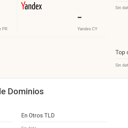
Sin da
-
e PR
Yandex CY
Top 
Sin da
de Dominios
En Otros TLD