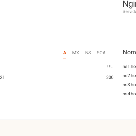
Ngi
Servid
Nom
A
MX
NS
SOA
TTL
ns1.ho
ns2.ho
221
300
ns3.ho
ns4.ho