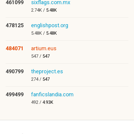
461099
sixflags.com.mx
2.74K /
5.48K
478125
englishpost.org
5.48K /
5.48K
484071
artium.eus
547 /
547
490799
theproject.es
274 /
547
499499
fanficslandia.com
492 /
4.93K