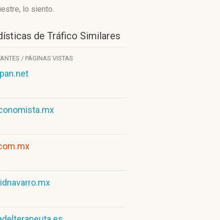
stre, lo siento.
ísticas de Tráfico Similares
TANTES / PÁGINAS VISTAS
ipan.net
conomista.mx
.com.mx
idnavarro.mx
adelterapeuta.es