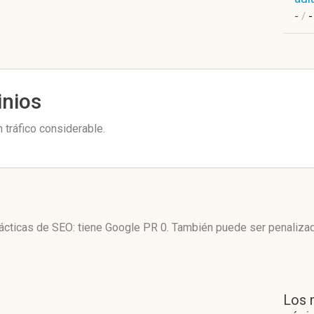
-
/
-
inios
tráfico considerable.
ácticas de SEO: tiene Google PR 0. También puede ser penaliza
Los 