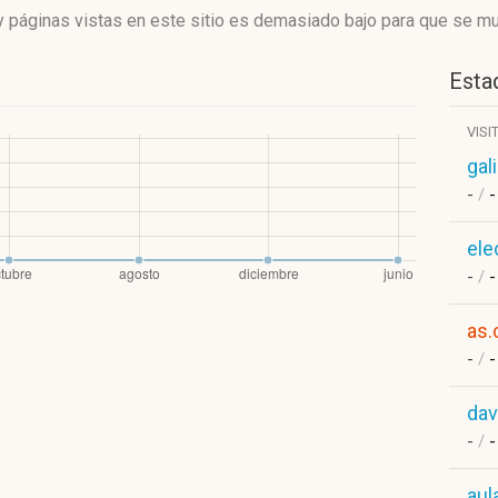
 páginas vistas en este sitio es demasiado bajo para que se mue
Estad
VISI
gal
-
/
-
ele
-
/
-
as
-
/
-
dav
-
/
-
aul