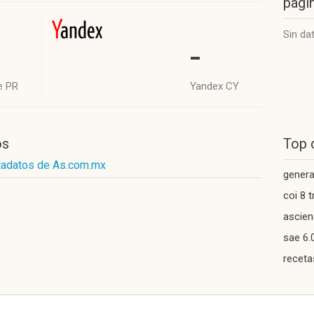
págin
Sin da
-
e PR
Yandex CY
os
Top 
tadatos de As.com.mx
genera
coi 8 
ascie
sae 6.
receta