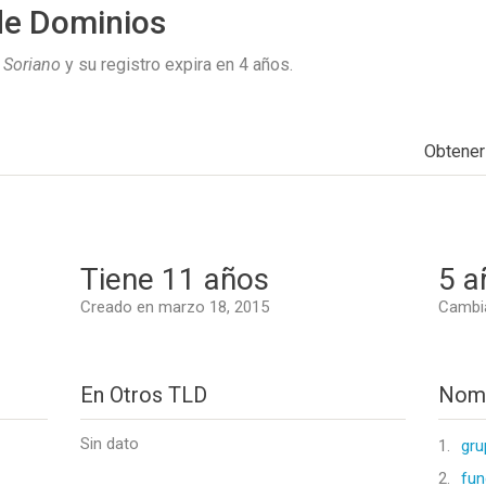
de Dominios
 Soriano
y su registro expira en
4 años
.
Obtene
Tiene 11 años
5 a
Creado en marzo 18, 2015
Cambi
En Otros TLD
Nomb
Sin dato
1.
gru
2.
fun