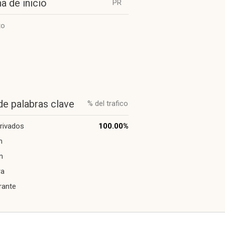
a de inicio
PR
to
de palabras clave
% del trafico
privados
100.00%
m
n
ra
rante