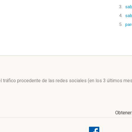
3.
sab
4.
sab
5.
par
l
el tráfico procedente de las redes sociales
(en los 3 últimos me
Obtene