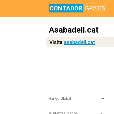
CONTADOR
GRATIS
Asabadell.cat
Visita
asabadell.cat
-
Rango Global
Visitantes diarios
-