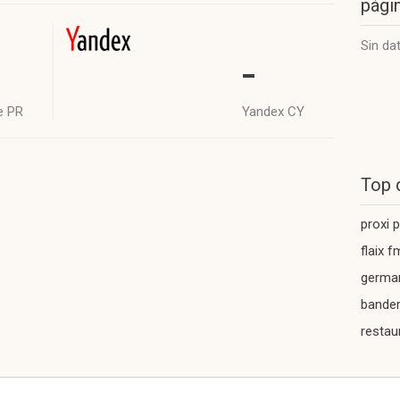
págin
Sin da
-
e PR
Yandex CY
Top 
proxi 
flaix f
germa
bande
restau