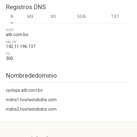
Registros DNS
A
MX
NS
SOA
TXT
HOST
atb.com.bo
VALOR
142.11.196.137
TTL
300
Nombrededominio
cyclops.atb.com.bo
mdns1.hostwindsdns.com
mdns2.hostwindsdns.com