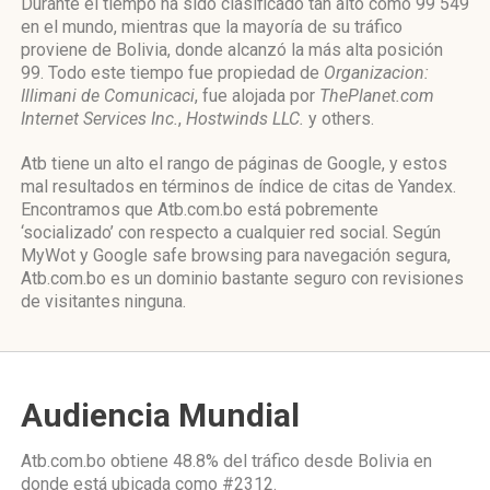
Durante el tiempo ha sido clasificado tan alto como 99 549
en el mundo, mientras que la mayoría de su tráfico
proviene de Bolivia, donde alcanzó la más alta posición
99. Todo este tiempo fue propiedad de
Organizacion:
Illimani de Comunicaci
, fue alojada por
ThePlanet.com
Internet Services Inc.
,
Hostwinds LLC.
y others.
Atb tiene un alto el rango de páginas de Google, y estos
mal resultados en términos de índice de citas de Yandex.
Encontramos que Atb.com.bo está pobremente
‘socializado’ con respecto a cualquier red social. Según
MyWot y Google safe browsing para navegación segura,
Atb.com.bo es un dominio bastante seguro con revisiones
de visitantes ninguna.
Audiencia Mundial
Atb.com.bo obtiene 48.8% del tráfico desde
Bolivia
en
donde está ubicada como
#2312.