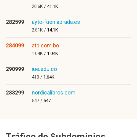
20.6K /
41.1K
282599
ayto-fuenlabrada.es
2.81K /
14.1K
284099
atb.com.bo
1.04K /
1.04K
290999
iue.edu.co
410 /
1.64K
288299
nordicalibros.com
547 /
547
Tráfico de Subdominios