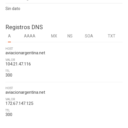
Sin dato
Registros DNS
A
AAAA
MX
NS
SOA
TXT
HOST
aviacionargentina.net
VALOR
104.21.47.116
TTL
300
HOST
aviacionargentina.net
VALOR
172.67.147.125
TTL
300